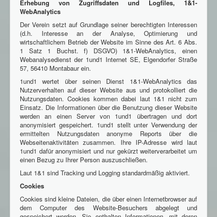
Erhebung von Zugriffsdaten und Logfiles, 1&1-
WebAnalytics
Der Verein setzt auf Grundlage seiner berechtigten Interessen
(d.h. Interesse an der Analyse, Optimierung und
wirtschaftlichem Betrieb der Website im Sinne des Art. 6 Abs.
1 Satz 1 Buchst. f) DSGVO) 1&1-WebAnalytics, einen
Webanalysedienst der 1und1 Internet SE, Elgendorfer Straße
57, 56410 Montabaur ein.
1und1 wertet über seinen Dienst 1&1-WebAnalytics das
Nutzerverhalten auf dieser Website aus und protokolliert die
Nutzungsdaten. Cookies kommen dabei laut 1&1 nicht zum
Einsatz. Die Informationen über die Benutzung dieser Website
werden an einen Server von 1und1 übertragen und dort
anonymisiert gespeichert. 1und1 stellt unter Verwendung der
ermittelten Nutzungsdaten anonyme Reports über die
Webseitenaktivitäten zusammen. Ihre IP-Adresse wird laut
1und1 dafür anonymisiert und nur gekürzt weiterverarbeitet um
einen Bezug zu Ihrer Person auszuschließen.
Laut 1&1 sind Tracking und Logging standardmäßig aktiviert.
Cookies
Cookies sind kleine Dateien, die über einen Internetbrowser auf
dem Computer des Website-Besuchers abgelegt und
gespeichert werden. Sie enthalten Informationen, mit deren