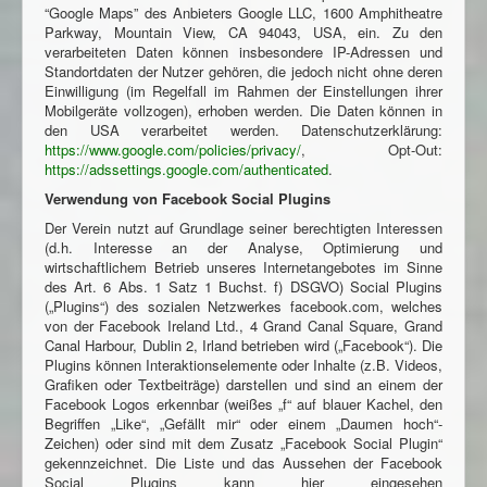
“Google Maps” des Anbieters Google LLC, 1600 Amphitheatre
Parkway, Mountain View, CA 94043, USA, ein. Zu den
verarbeiteten Daten können insbesondere IP-Adressen und
Standortdaten der Nutzer gehören, die jedoch nicht ohne deren
Einwilligung (im Regelfall im Rahmen der Einstellungen ihrer
Mobilgeräte vollzogen), erhoben werden. Die Daten können in
den USA verarbeitet werden. Datenschutzerklärung:
https://www.google.com/policies/privacy/
, Opt-Out:
https://adssettings.google.com/authenticated
.
Verwendung von Facebook Social Plugins
Der Verein nutzt auf Grundlage seiner berechtigten Interessen
(d.h. Interesse an der Analyse, Optimierung und
wirtschaftlichem Betrieb unseres Internetangebotes im Sinne
des Art. 6 Abs. 1 Satz 1 Buchst. f) DSGVO) Social Plugins
(„Plugins“) des sozialen Netzwerkes facebook.com, welches
von der Facebook Ireland Ltd., 4 Grand Canal Square, Grand
Canal Harbour, Dublin 2, Irland betrieben wird („Facebook“). Die
Plugins können Interaktionselemente oder Inhalte (z.B. Videos,
Grafiken oder Textbeiträge) darstellen und sind an einem der
Facebook Logos erkennbar (weißes „f“ auf blauer Kachel, den
Begriffen „Like“, „Gefällt mir“ oder einem „Daumen hoch“-
Zeichen) oder sind mit dem Zusatz „Facebook Social Plugin“
gekennzeichnet. Die Liste und das Aussehen der Facebook
Social Plugins kann hier eingesehen