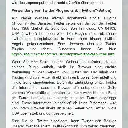
wie Desktopcomputer oder mobile Geräte übernommen.
Verwendung von Twitter Plugins (z.B. „Twittern“-Button)
Auf dieser Website werden sogenannte Social Plugins
(„Plugins“) des Dienstes Twitter verwendet, der von der Twitter
Inc., 1355 Market St, Suite 900, San Francisco, CA 94103,
USA („Twitter“) betrieben wird. Die Plugins sind mit einem
Twitter-Logo beispielsweise in Form eines blauen „Twitter-
Vogels“ gekennzeichnet. Eine Übersicht über die Twitter
Plugins und deren Aussehen finden Sie hier:
https://about.twitter.com/en_us/company/brand-resources.html
Wenn Sie eine Seite unseres Webauftritts aufrufen, die ein
solches Plugin enthält, stellt Ihr Browser eine direkte
Verbindung zu den Servern von Twitter her. Der Inhalt des
Plugins wird von Twitter direkt an Ihren Browser übermittelt und
in die Seite eingebunden. Durch die Einbindung erhält Twitter
die Information, dass Ihr Browser die entsprechende Seite
unseres Webauftritts aufgerufen hat, auch wenn Sie kein Profil
bei Twitter besitzen oder gerade nicht bei Twitter eingeloggt
sind. Diese Information (einschließlich Ihrer IP-Adresse) wird
von Ihrem Browser direkt an einen Server von Twitter in die
USA übermittelt und dort gespeichert.
Sind Sie bei Twitter eingeloggt, kann Twitter den Besuch
unserer Website Ihrem Twitter-Account unmittelbar zuordnen.