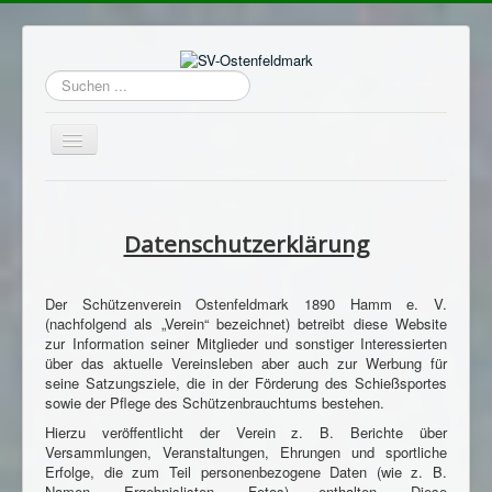
Suchen
...
Navigation
an/aus
Home
Login
Datenschutzerklärung
Termine
Der Schützenverein Ostenfeldmark 1890 Hamm e. V.
Hauptverein
(nachfolgend als „Verein“ bezeichnet) betreibt diese Website
zur Information seiner Mitglieder und sonstiger Interessierten
Avantgarde
über das aktuelle Vereinsleben aber auch zur Werbung für
Sportschützen
seine Satzungsziele, die in der Förderung des Schießsportes
sowie der Pflege des Schützenbrauchtums bestehen.
Schützenheim
Hierzu veröffentlicht der Verein z. B. Berichte über
Versammlungen, Veranstaltungen, Ehrungen und sportliche
Archiv
Erfolge, die zum Teil personenbezogene Daten (wie z. B.
Namen, Ergebnislisten, Fotos) enthalten. Diese