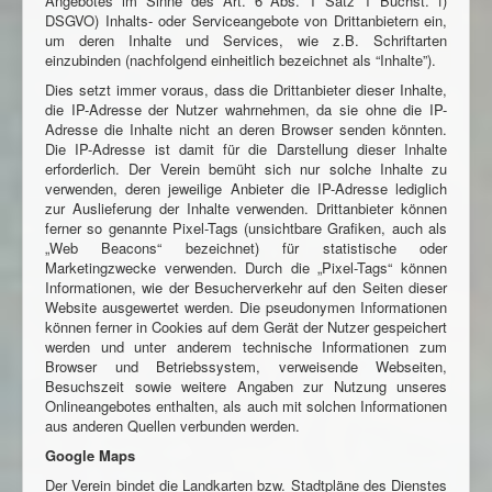
Angebotes im Sinne des Art. 6 Abs. 1 Satz 1 Buchst. f)
DSGVO) Inhalts- oder Serviceangebote von Drittanbietern ein,
um deren Inhalte und Services, wie z.B. Schriftarten
einzubinden (nachfolgend einheitlich bezeichnet als “Inhalte”).
Dies setzt immer voraus, dass die Drittanbieter dieser Inhalte,
die IP-Adresse der Nutzer wahrnehmen, da sie ohne die IP-
Adresse die Inhalte nicht an deren Browser senden könnten.
Die IP-Adresse ist damit für die Darstellung dieser Inhalte
erforderlich. Der Verein bemüht sich nur solche Inhalte zu
verwenden, deren jeweilige Anbieter die IP-Adresse lediglich
zur Auslieferung der Inhalte verwenden. Drittanbieter können
ferner so genannte Pixel-Tags (unsichtbare Grafiken, auch als
„Web Beacons“ bezeichnet) für statistische oder
Marketingzwecke verwenden. Durch die „Pixel-Tags“ können
Informationen, wie der Besucherverkehr auf den Seiten dieser
Website ausgewertet werden. Die pseudonymen Informationen
können ferner in Cookies auf dem Gerät der Nutzer gespeichert
werden und unter anderem technische Informationen zum
Browser und Betriebssystem, verweisende Webseiten,
Besuchszeit sowie weitere Angaben zur Nutzung unseres
Onlineangebotes enthalten, als auch mit solchen Informationen
aus anderen Quellen verbunden werden.
Google Maps
Der Verein bindet die Landkarten bzw. Stadtpläne des Dienstes